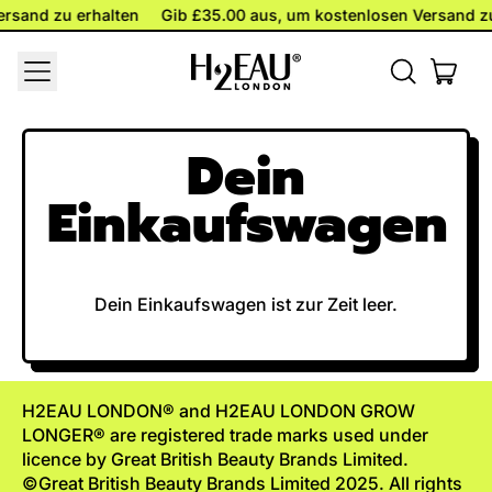
ersand zu erhalten
ersand zu erhalten
Gib £35.00 aus, um kostenlosen Versand z
Gib £35.00 aus, um kostenlosen Versand z
MENU
ART
DURCHSUC
EINKA
UNSERE
SEITE
Dein
Einkaufswagen
Dein Einkaufswagen ist zur Zeit leer.
Neuer Zwischensumme: £0.00 GBP
H2EAU LONDON® and H2EAU LONDON GROW
LONGER® are registered trade marks used under
licence by Great British Beauty Brands Limited.
©Great British Beauty Brands Limited 2025. All rights